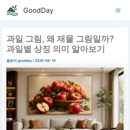
콘
GoodDay
텐
Main
츠
로
Men
건
과일 그림, 왜 재물 그림일까?
너
뛰
과일별 상징 의미 알아보기
기
글쓴이
goodday
/
2026-06-19