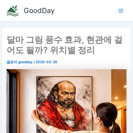
콘
GoodDay
텐
Main
츠
로
Men
건
달마 그림 풍수 효과, 현관에 걸
너
뛰
어도 될까? 위치별 정리
기
글쓴이
goodday
/
2026-03-26