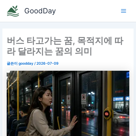
콘
GoodDay
텐
Main
츠
로
Men
건
버스 타고가는 꿈, 목적지에 따
너
뛰
라 달라지는 꿈의 의미
기
글쓴이
goodday
/
2026-07-09