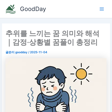
콘
GoodDay
텐
Main
츠
로
Men
건
추위를 느끼는 꿈 의미와 해석
너
뛰
｜감정·상황별 꿈풀이 총정리
기
글쓴이
goodday
/
2025-11-04