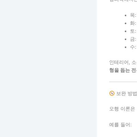
목
화
토
금
수
인테리어, 소
형을 돕는 전
보완 방법
오행 이론은
예를 들어: