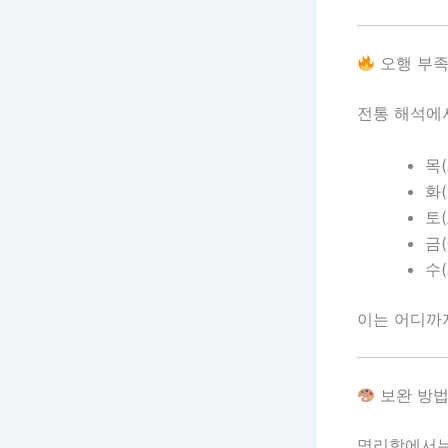
오행 부족
전통 해석에
목
화
토
금
수
이는 어디
보완 방법
명리학에서는