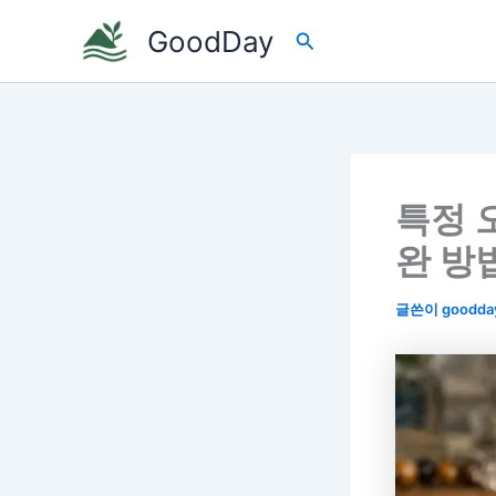
콘
GoodDay
검
텐
색
츠
로
건
너
뛰
특정 
기
완 방
글쓴이
goodda