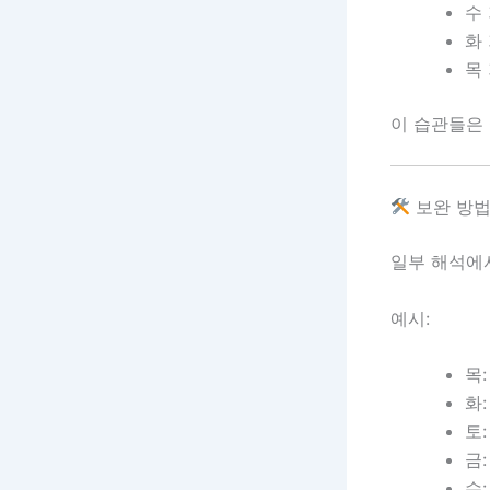
수
화
목
이 습관들은
보완 방법
일부 해석에
예시:
목
화
토
금
수