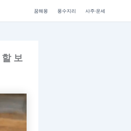
꿈해몽
풍수지리
사주·운세
 할 보