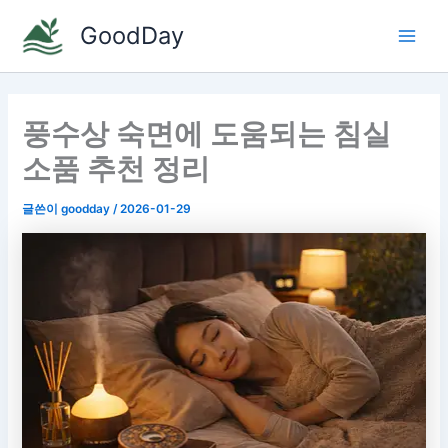
콘
GoodDay
텐
Main
츠
로
Men
건
풍수상 숙면에 도움되는 침실
너
뛰
소품 추천 정리
기
글쓴이
goodday
/
2026-01-29