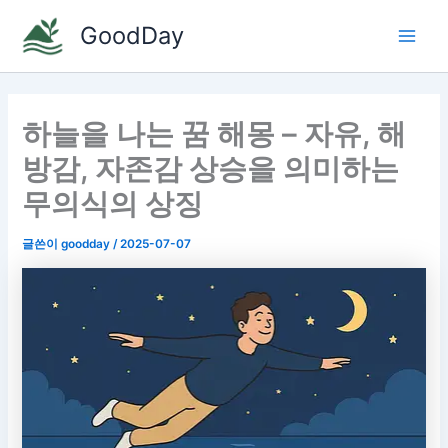
콘
GoodDay
텐
Main
츠
로
Men
건
하늘을 나는 꿈 해몽 – 자유, 해
너
뛰
방감, 자존감 상승을 의미하는
기
무의식의 상징
글쓴이
goodday
/
2025-07-07