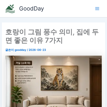
콘
GoodDay
텐
Main
츠
로
Men
건
호랑이 그림 풍수 의미, 집에 두
너
뛰
면 좋은 이유 7가지
기
글쓴이
goodday
/
2026-06-23