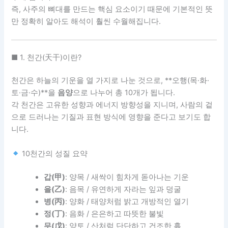
즉, 사주의 뼈대를 만드는 핵심 요소이기 때문에 기본적인 뜻
만 정확히 알아도 해석이 훨씬 수월해집니다.
■ 1. 천간(天干)이란?
천간은 하늘의 기운을 열 가지로 나눈 것으로, **오행(목·화·
토·금·수)**을
음양
으로 나누어 총 10개가 됩니다.
각 천간은 고유한 성향과 에너지 방향성을 지니며, 사람의 겉
으로 드러나는 기질과 표현 방식에 영향을 준다고 보기도 합
니다.
10천간의 성질 요약
갑(甲)
: 양목 / 새싹이 힘차게 돋아나는 기운
을(乙)
: 음목 / 유연하게 자라는 잎과 덩굴
병(丙)
: 양화 / 태양처럼 밝고 개방적인 열기
정(丁)
: 음화 / 은은하고 따뜻한 불빛
무(戊)
: 양토 / 산처럼 단단하고 건조한 흙