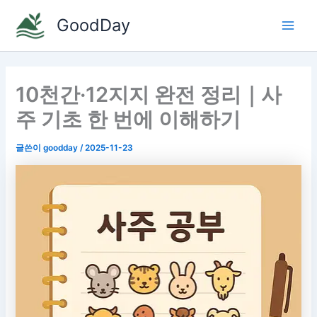
콘
GoodDay
텐
Main
츠
로
Men
건
10천간·12지지 완전 정리｜사
너
뛰
주 기초 한 번에 이해하기
기
글쓴이
goodday
/
2025-11-23