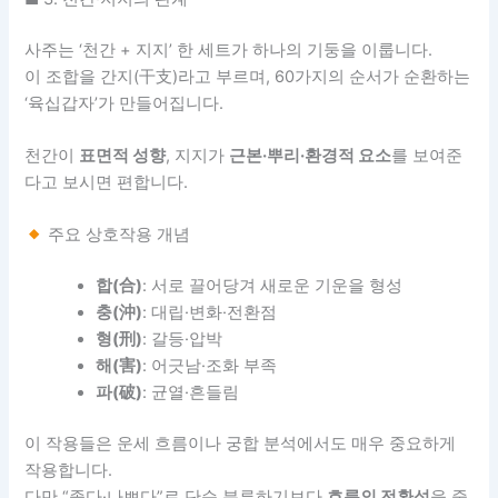
사주는 ‘천간 + 지지’ 한 세트가 하나의 기둥을 이룹니다.
이 조합을 간지(干支)라고 부르며, 60가지의 순서가 순환하는
‘육십갑자’가 만들어집니다.
천간이
표면적 성향
, 지지가
근본·뿌리·환경적 요소
를 보여준
다고 보시면 편합니다.
주요 상호작용 개념
합(合)
: 서로 끌어당겨 새로운 기운을 형성
충(沖)
: 대립·변화·전환점
형(刑)
: 갈등·압박
해(害)
: 어긋남·조화 부족
파(破)
: 균열·흔들림
이 작용들은 운세 흐름이나 궁합 분석에서도 매우 중요하게
작용합니다.
다만 “좋다·나쁘다”로 단순 분류하기보다
흐름의 전환성
을 중