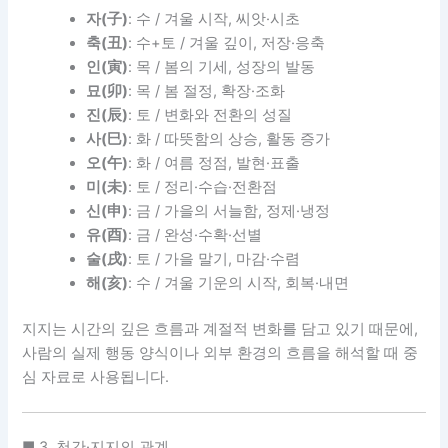
자(子)
: 수 / 겨울 시작, 씨앗·시초
축(丑)
: 수+토 / 겨울 깊이, 저장·응축
인(寅)
: 목 / 봄의 기세, 성장의 발동
묘(卯)
: 목 / 봄 절정, 확장·조화
진(辰)
: 토 / 변화와 전환의 성질
사(巳)
: 화 / 따뜻함의 상승, 활동 증가
오(午)
: 화 / 여름 정점, 발현·표출
미(未)
: 토 / 정리·수습·전환점
신(申)
: 금 / 가을의 서늘함, 정제·냉정
유(酉)
: 금 / 완성·수확·선별
술(戌)
: 토 / 가을 말기, 마감·수렴
해(亥)
: 수 / 겨울 기운의 시작, 회복·내면
지지는 시간의 깊은 흐름과 계절적 변화를 담고 있기 때문에,
사람의 실제 행동 양식이나 외부 환경의 흐름을 해석할 때 중
심 자료로 사용됩니다.
■ 3. 천간·지지의 관계