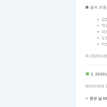
■ 올해 흐름
감
직
새
도
자
즉 2026
2. 20
돼지띠에게 2
✔
행운 달 BE