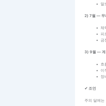
말
2) 7월 —
체
피
금
3) 9월 —
흐
이
정
✔ 조언
주의 달에는