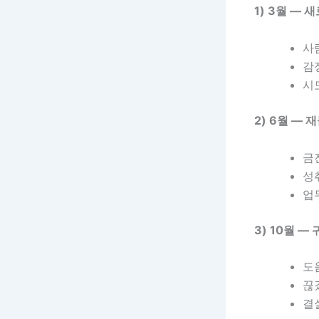
1) 3월 —
사
감
시
2) 6월 —
금
성
업
3) 10월 —
도
끊
결