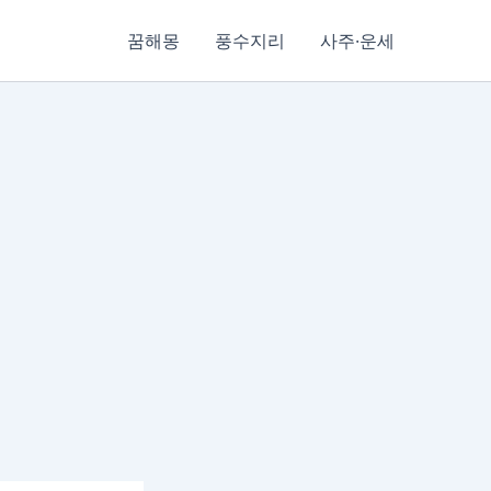
꿈해몽
풍수지리
사주·운세