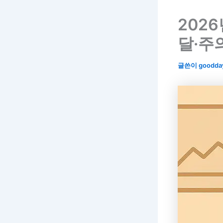
202
달·주
글쓴이
goodda