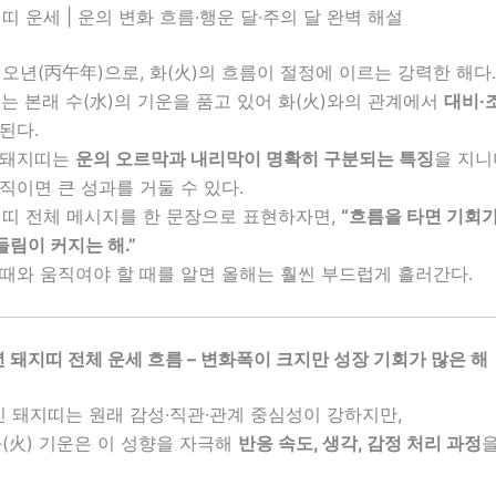
지띠 운세 | 운의 변화 흐름·행운 달·주의 달 완벽 해설
병오년(丙午年)으로, 화(火)의 흐름이 절정에 이르는 강력한 해다.
)는 본래 수(水)의 기운을 품고 있어 화(火)와의 관계에서
대비·
된다.
 돼지띠는
운의 오르막과 내리막이 명확히 구분되는 특징
을 지니
직이면 큰 성과를 거둘 수 있다.
지띠 전체 메시지를 한 문장으로 표현하자면,
“흐름을 타면 기회가
림이 커지는 해.”
때와 움직여야 할 때를 알면 올해는 훨씬 부드럽게 흘러간다.
26년 돼지띠 전체 운세 흐름 – 변화폭이 크지만 성장 기회가 많은 해
인 돼지띠는 원래 감성·직관·관계 중심성이 강하지만,
화(火) 기운은 이 성향을 자극해
반응 속도, 생각, 감정 처리 과정
을