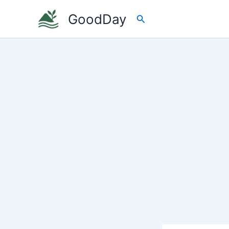
콘
GoodDay
검
텐
색
츠
로
건
너
뛰
기