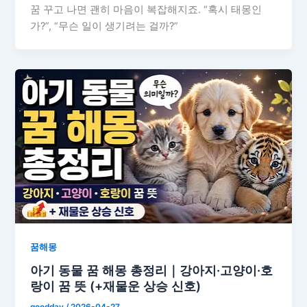
꿈 꾸고 나면 괜히 마음이 복잡해지죠. “혹시 태몽인
가?”, “무슨 일이 생기려는 걸까?”
꿈해몽
아기 동물 꿈 해몽 총정리｜강아지·고양이·호
랑이 꿈 뜻 (+재물운 상승 신호)