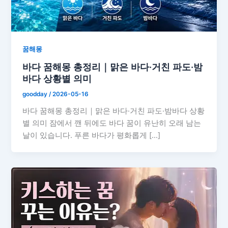
꿈해몽
바다 꿈해몽 총정리｜맑은 바다·거친 파도·밤
바다 상황별 의미
goodday
/
2026-05-16
바다 꿈해몽 총정리｜맑은 바다·거친 파도·밤바다 상황
별 의미 잠에서 깬 뒤에도 바다 꿈이 유난히 오래 남는
날이 있습니다. 푸른 바다가 평화롭게 […]