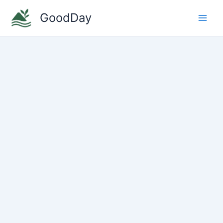
콘
GoodDay
텐
Main
츠
로
Men
건
너
뛰
기